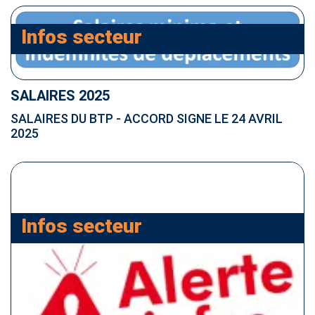
plaisir de vous inviter, du 30 juin au 4 juillet 2025, à
une série d’événements qui vous aideront à
Infos secteur
améliorer la prévention et les conditions de travail
dans votre entreprise.
SALAIRES 2025
SALAIRES DU BTP - ACCORD SIGNE LE 24 AVRIL
2025
Infos secteur