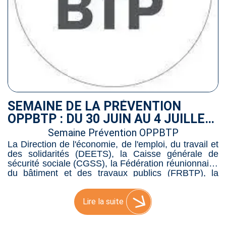
SEMAINE DE LA PRÉVENTION
OPPBTP : DU 30 JUIN AU 4 JUILLET
2025
Semaine Prévention OPPBTP
La Direction de l'économie, de l'emploi, du travail et
des solidarités (DEETS), la Caisse générale de
sécurité sociale (CGSS), la Fédération réunionnaise
du bâtiment et des travaux publics (FRBTP), la
Confédération de l'artisanat et des petites
entreprises du bâtiment (CAPEB), le Service de
prévention et de santé au travail SISTBI et
Lire la suite
l’Organisme professionnel de prévention du
bâtiment et des travaux publics (OPPBTP) ont le